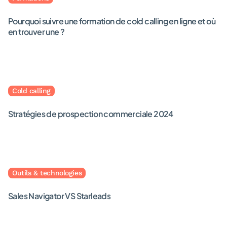
Pourquoi suivre une formation de cold calling en ligne et où
en trouver une ?
September 14, 2023
· Rédigé par
Léa Dubé
Cold calling
Stratégies de prospection commerciale 2024
February 7, 2024
· Rédigé par
Léa Dubé
Outils & technologies
Sales Navigator VS Starleads
January 18, 2023
· Rédigé par
Léa Dubé