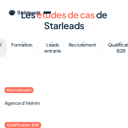
Les
études de cas
de
Resources
Études de cas
Starleads
l
l
Formation
Formation
Leads
Leads
Recrutement
Recrutement
Qualificati
Qualifica
entrants
entrants
B2B
B2B
Recrutement
Agence d'intérim
Qualification B2B