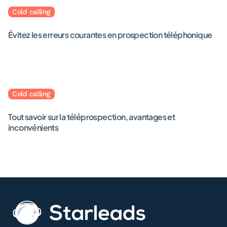
Cold calling
Évitez les erreurs courantes en prospection téléphonique
October 25, 2023
· Rédigé par
Léa Dubé
Cold calling
Tout savoir sur la téléprospection, avantages et
inconvénients
September 4, 2023
· Rédigé par
Léa Dubé